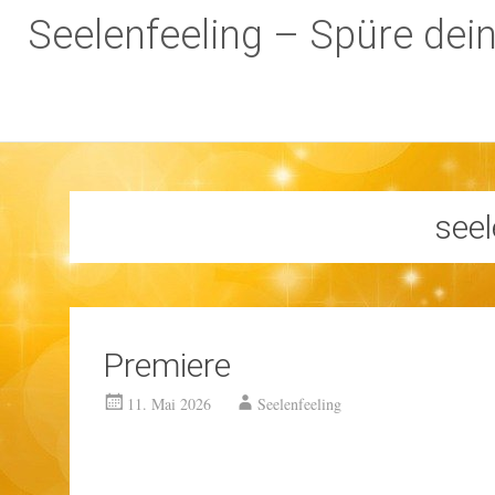
Seelenfeeling – Spüre dei
Zum
Inhalt
springen
seel
Premiere
11. Mai 2026
Seelenfeeling