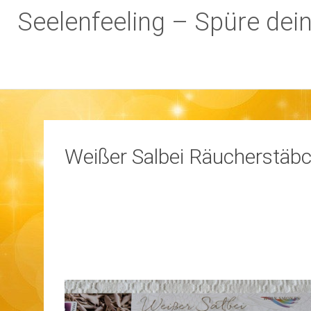
Seelenfeeling – Spüre dei
Zum
Inhalt
springen
Weißer Salbei Räucherstäb